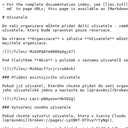
> For the complete documentation index, see [llms.txt](
`.md` to page URLs; this page is available as [Markdown
# Uživatelé

Do vaší organizace můžete přidat další uživatele - zamě
uživatele, který bude spravovat pouze rezervace.

Na stránce **Organizace** v záložce **Uživatelé** můžet
majitele organizace.

![](/files/-Mi6XPQAYe8088q4gjX7)

Pod tlačítkem **Akce** u položek v seznamu uživatelů se
![](/files/-Mi6Xacf7irjriru0Avb)

### Přidání existujícího uživatele

Pokud již uživatel, kterého chcete přidat do vaší organ
jeho uživatelské jméno a nastavte mu [oprávnění](broken
![](/files/-Lqv1-pBAyovwrUbS0Zg)

### Vytvoření nového uživatele

Pokud chcete vytvořit uživatele, který v Siesta Cloudu 
[oprávnění](broken://pages/-LpIBKT-RTVvy7rtyNgC).
