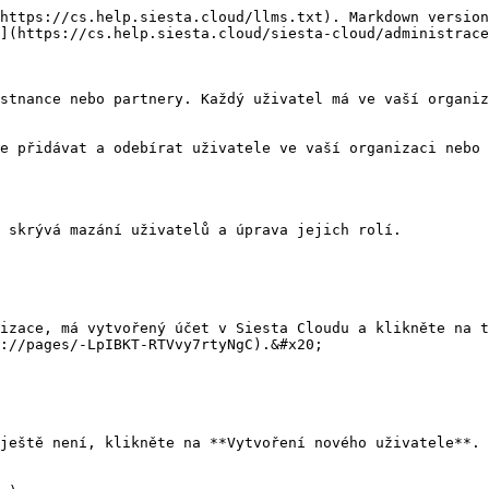
https://cs.help.siesta.cloud/llms.txt). Markdown version
](https://cs.help.siesta.cloud/siesta-cloud/administrace
stnance nebo partnery. Každý uživatel má ve vaší organiz
e přidávat a odebírat uživatele ve vaší organizaci nebo 
 skrývá mazání uživatelů a úprava jejich rolí.

izace, má vytvořený účet v Siesta Cloudu a klikněte na t
://pages/-LpIBKT-RTVvy7rtyNgC).&#x20;

ještě není, klikněte na **Vytvoření nového uživatele**. 