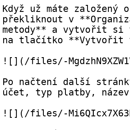
Když už máte založený o
překliknout v **Organiz
metody** a vytvořit si 
na tlačítko **Vytvořit 
![](/files/-MgdzhN9XZW1
Po načtení další stránk
účet, typ platby, název
![](/files/-Mi6QIcx7X63