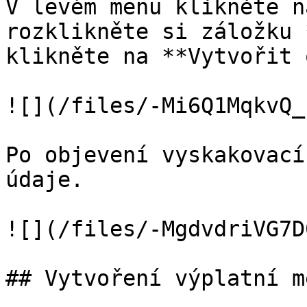
V levém menu klikněte n
rozklikněte si záložku 
klikněte na **Vytvořit 
![](/files/-Mi6Q1MqkvQ_
Po objevení vyskakovací
údaje.

![](/files/-MgdvdriVG7D
## Vytvoření výplatní m