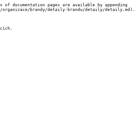
s of documentation pages are available by appending 
/organizace/brandy/detaily-brandu/detaily/detaily.md).

cích.
