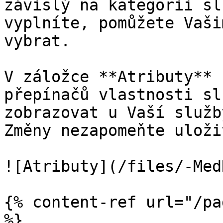
závislý na kategorii sl
vyplníte, pomůžete Vaši
vybrat.

V záložce **Atributy** 
přepínačů vlastnosti sl
zobrazovat u Vaší služb
Změny nezapomeňte uložit
![Atributy](/files/-Med
{% content-ref url="/pa
%}
