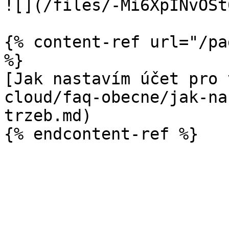
![](/files/-Mi6XpINvOSt
{% content-ref url="/pa
%}

[Jak nastavím účet pro 
cloud/faq-obecne/jak-na
trzeb.md)
